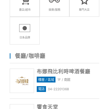
書店/超市
娛樂/服務
專門大店
日系品牌
餐廳/咖啡廳
布娜飛比利時啤酒餐廳
樓層 / 區域
1F / 南館
電話
04-22201368
饗食天堂