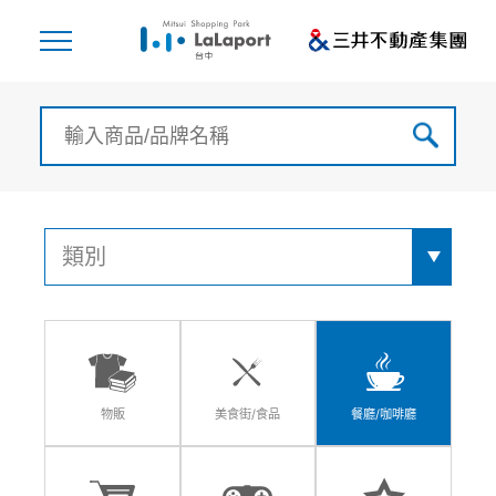
物販
美食街/食品
餐廳/咖啡廳