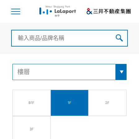
B1F
1F
2F
3F