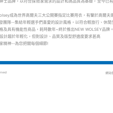
紳士品牌，以符合探險家需求的設計和高品質為基礎，至今已有
起wolsey成為世界高爾夫三大公開賽指定比賽用衣，有鑒於高爾
y 開發團隊--集結年輕選手們喜愛的設計風格，以符合輕旅行、休閒
格及具有機能性商品，耗時數年~終於推出NEW WOLSEY品牌
EY 設計趨於年輕化，但對設計、品質及版型舒適度要求甚高
家精神--為您把關每個細節!
erved
網站