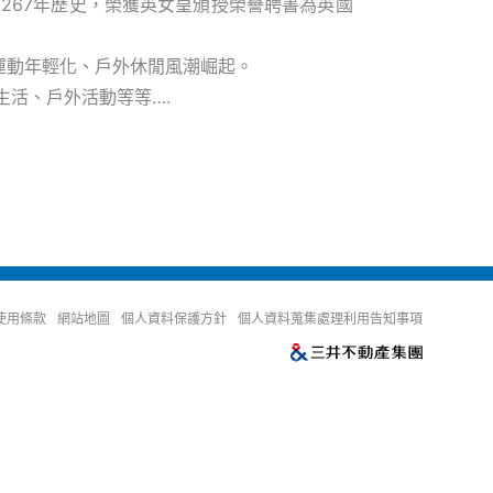
267年歷史，榮獲英女皇頒授榮譽聘書為英國
夫運動年輕化、戶外休閒風潮崛起。
生活、戶外活動等等….
。
使用條款
網站地圖
個人資料保護方針
個人資料蒐集處理利用告知事項