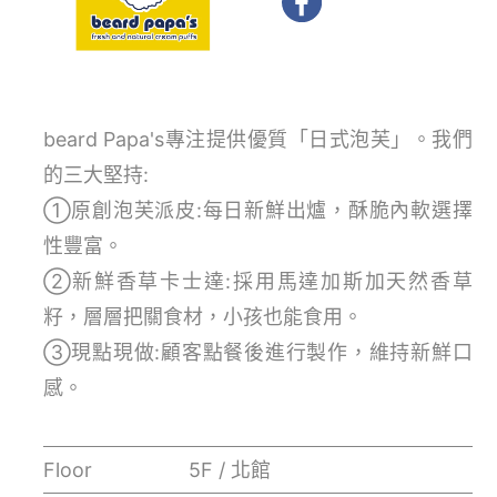
beard Papa's專注提供優質「日式泡芙」。我們
的三大堅持:
①原創泡芙派皮:每日新鮮出爐，酥脆內軟選擇
性豐富。
②新鮮香草卡士達:採用馬達加斯加天然香草
籽，層層把關食材，小孩也能食用。
③現點現做:顧客點餐後進行製作，維持新鮮口
感。
Floor
5F / 北館