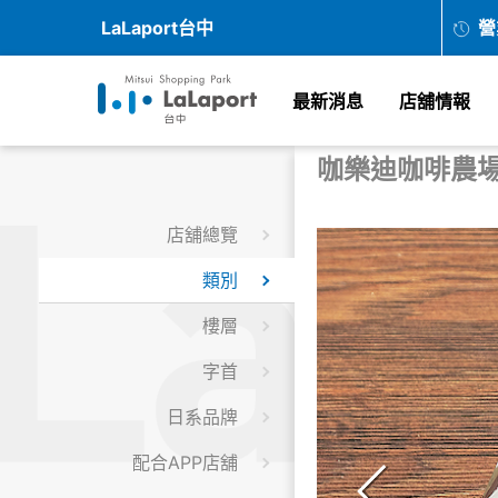
LaLaport台中
營
最新消息
店舖情報
咖樂迪咖啡農
店舖總覽
類別
樓層
字首
日系品牌
配合APP店舖