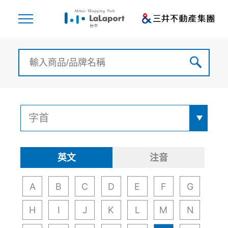
英文
注音
A
B
C
D
E
F
G
H
I
J
K
L
M
N