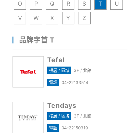
O
P
Q
R
S
T
U
V
W
X
Y
Z
品牌字首 T
Tefal
樓層 / 區域
3F / 北館
電話
04-22133514
Tendays
樓層 / 區域
3F / 北館
電話
04-22150319