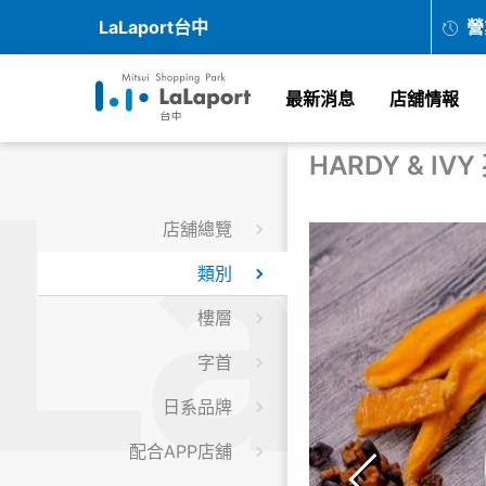
LaLaport台中
營
最新消息
店舖情報
HARDY & IV
店舖總覽
類別
樓層
字首
日系品牌
配合APP店舖