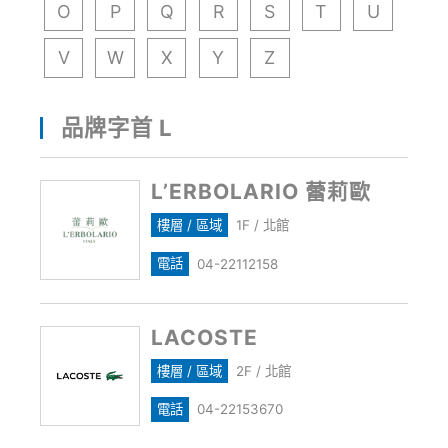
O
P
Q
R
S
T
U
V
W
X
Y
Z
品牌字首 L
L’ERBOLARIO 蕾莉歐
樓層 / 區域
1F / 北館
電話
04-22112158
LACOSTE
樓層 / 區域
2F / 北館
電話
04-22153670