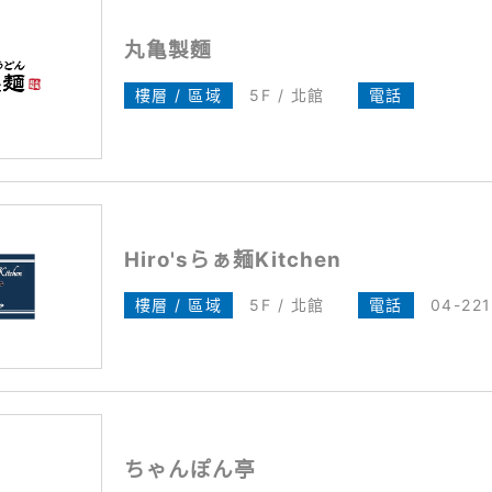
丸亀製麵
樓層 / 區域
5F / 北館
電話
Hiro'sらぁ麺Kitchen
樓層 / 區域
5F / 北館
電話
04-22
ちゃんぽん亭