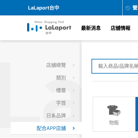
LaLaport台中
營
最新消息
店舖情報
店舖總覽
類別
樓層
字首
日系品牌
物販
配合APP店舖