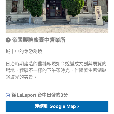
帝國製糖廠臺中營業所
城市中的休憩秘境
日治時期建造的舊糖廠現如今蛻變成文創與展覽的
場地，體驗不一樣的下午茶時光，伴隨著生態湖粼
粼波光的美景。
從 LaLaport 台中出發約3分
連結到 Google Map