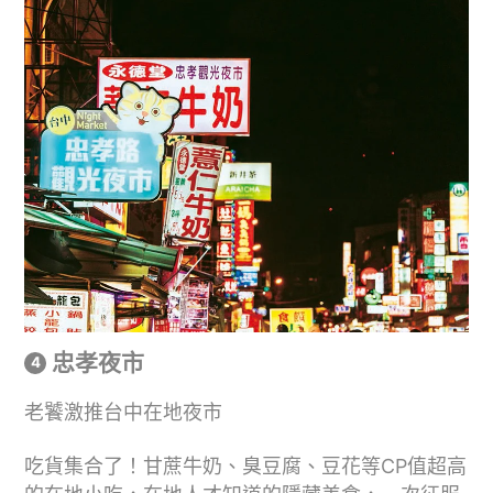
忠孝夜市
老饕激推台中在地夜市
吃貨集合了！甘蔗牛奶、臭豆腐、豆花等CP值超高