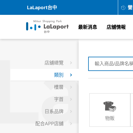
LaLaport台中
營
最新消息
店舖情報
店舖總覽
類別
樓層
字首
日系品牌
物販
配合APP店舖