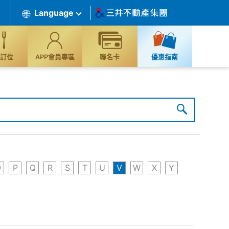
Language
訂位
APP會員專區
聯名卡
優惠指南
O
P
Q
R
S
T
U
V
W
X
Y