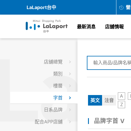
LaLaport台中
營
最新消息
店舖情報
店舖總覽
類別
樓層
A
字首
英文
注音
Z
日系品牌
品牌字首 V
配合APP店舖