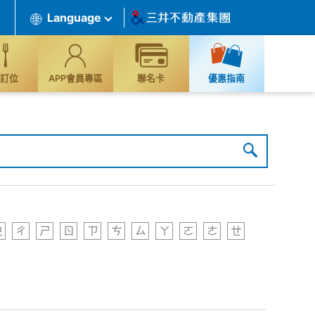
Language
訂位
APP會員專區
聯名卡
優惠指南
ㄓ
ㄔ
ㄕ
ㄖ
ㄗ
ㄘ
ㄙ
ㄚ
ㄛ
ㄜ
ㄝ