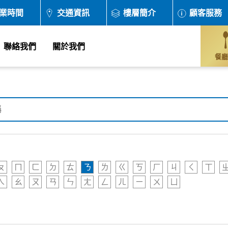
業時間
交通資訊
樓層簡介
顧客服務
聯絡我們
關於我們
餐廳
ㄆ
ㄇ
ㄈ
ㄉ
ㄊ
ㄋ
ㄌ
ㄍ
ㄎ
ㄏ
ㄐ
ㄑ
ㄒ
ㄟ
ㄠ
ㄡ
ㄢ
ㄣ
ㄤ
ㄥ
ㄦ
ㄧ
ㄨ
ㄩ