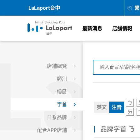
LaLaport台中
營
最新消息
店舖情報
店舖總覽
類別
樓層
ㄅ
字首
英文
注音
ㄞ
日系品牌
品牌字首 ㄋ
配合APP店舖