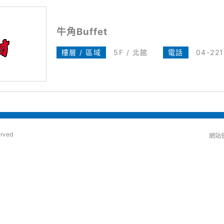
牛角Buffet
樓層 / 區域
5F / 北館
電話
04-22
erved
網站