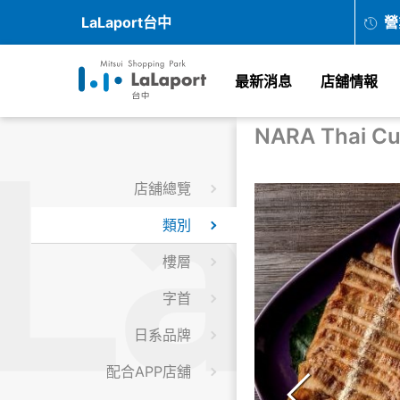
LaLaport台中
營
最新消息
店舖情報
NARA Thai Cu
店舖總覽
類別
樓層
字首
日系品牌
配合APP店舖