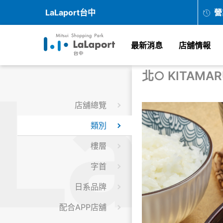
LaLaport台中
營
最新消息
店舖情報
北○ KITAMAR
店舖總覽
類別
樓層
字首
日系品牌
配合APP店舖