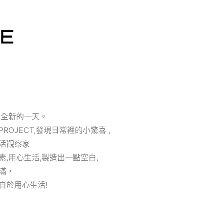
自全新的一天。
ROJECT,發現日常裡的小驚喜 ,
活觀察家
,用心生活,製造出一點空白,
滿，
自於用心生活!