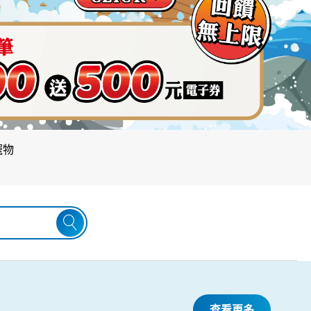
寵物
為尊重每位顧客的權益，場館內實施
置於寵物籃或推車內。 感謝您的理解
查看更多