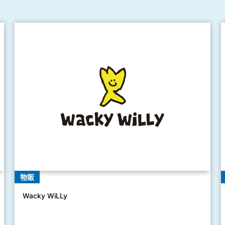
物販
Wacky WiLLy