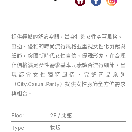
提供輕鬆的舒適空間，量身打造女性穿著風格。
舒適、優雅的時尚流行風格並重視女性化剪裁與
細節，突顯新時代女性自信、優雅形象，在合理
化價格滿足女性需求基本元素融合流行細節，呈
現都會女性獨特風情，完整商品系列
（City.Casual.Party）提供女性服飾全方位需求
與組合。
Floor
2F / 北館
Type
物販