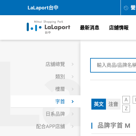
LaLaport台中
營
最新消息
店舖情報
店舖總覽
類別
樓層
A
字首
英文
注音
Z
日系品牌
品牌字首 M
配合APP店舖