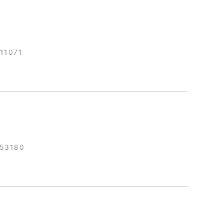
11071
153180