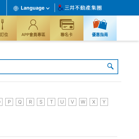
Language
訂位
APP會員專區
聯名卡
優惠指南
O
P
Q
R
S
T
U
V
W
X
Y