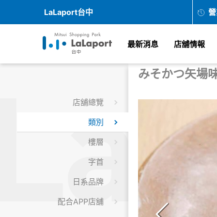
LaLaport台中
營
最新消息
店舖情報
みそかつ矢場
店舖總覽
類別
樓層
字首
日系品牌
配合APP店舖