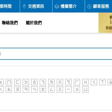
業時間
交通資訊
樓層簡介
顧客服務
聯絡我們
關於我們
餐廳
ㄆ
ㄇ
ㄈ
ㄉ
ㄊ
ㄋ
ㄌ
ㄍ
ㄎ
ㄏ
ㄐ
ㄑ
ㄒ
ㄟ
ㄠ
ㄡ
ㄢ
ㄣ
ㄤ
ㄥ
ㄦ
ㄧ
ㄨ
ㄩ