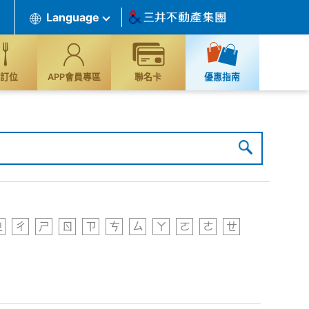
Language
訂位
APP會員專區
聯名卡
優惠指南
ㄓ
ㄔ
ㄕ
ㄖ
ㄗ
ㄘ
ㄙ
ㄚ
ㄛ
ㄜ
ㄝ