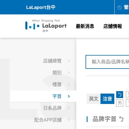
LaLaport台中
營
最新消息
店舖情報
店舖總覽
類別
樓層
ㄅ
字首
英文
注音
ㄞ
日系品牌
品牌字首 ㄅ
配合APP店舖