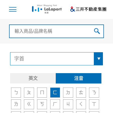
英文
注音
ㄅ
ㄆ
ㄇ
ㄈ
ㄉ
ㄊ
ㄋ
ㄌ
ㄍ
ㄎ
ㄏ
ㄐ
ㄑ
ㄒ