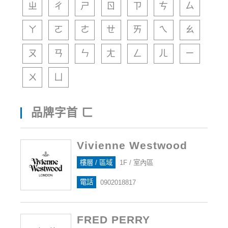
ㄓ
ㄔ
ㄕ
ㄖ
ㄗ
ㄘ
ㄙ
ㄚ
ㄛ
ㄜ
ㄝ
ㄞ
ㄟ
ㄠ
ㄡ
ㄢ
ㄣ
ㄤ
ㄥ
ㄦ
ㄧ
ㄨ
ㄩ
品牌字首 ㄈ
Vivienne Westwood
樓層 / 區域
1F / 室內區
電話
0902018817
FRED PERRY