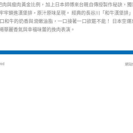
的肥肉與瘦肉黃金比例，加上日本師傅來台親自傳授製作秘訣，
牢牢鎖進漢堡排，原汁原味呈現。 經典的長谷川「和牛漢堡排
口和牛的奶香與滑嫩油脂，一口接著一口欲罷不能！ 日本空運
場華麗香氣與幸福味蕾的挽肉表演。
ved
網站