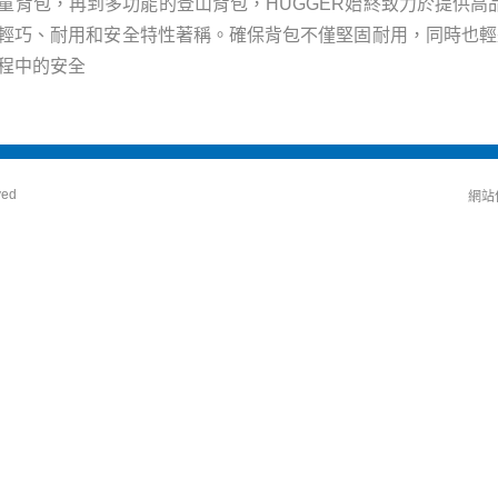
童背包，再到多功能的登山背包，HUGGER始終致力於提供高
輕巧、耐用和安全特性著稱。確保背包不僅堅固耐用，同時也輕
程中的安全
ved
網站