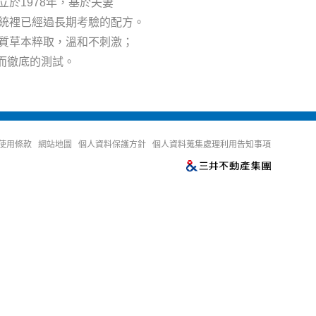
a創立於1978年，基於夫妻
統裡已經過長期考驗的配方。
質草本粹取，溫和不刺激；
嚴格而徹底的測試。
使用條款
網站地圖
個人資料保護方針
個人資料蒐集處理利用告知事項