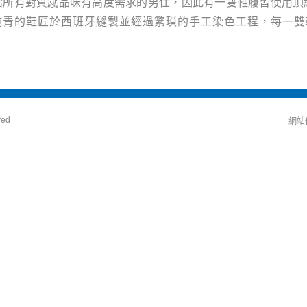
I是給所有對質感品味有高度需求的男仕，因此有一雙鞋履皆使用
純青的鞋匠於西班牙縫製並經過繁瑣的手工染色工程，每一雙
ved
網站