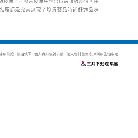
頂級皮革，在整片皮革中也只取最頂級部位。由
鞋履都是完美無瑕了珍貴藝品時尚舒適品味
使用條款
網站地圖
個人資料保護方針
個人資料蒐集處理利用告知事項