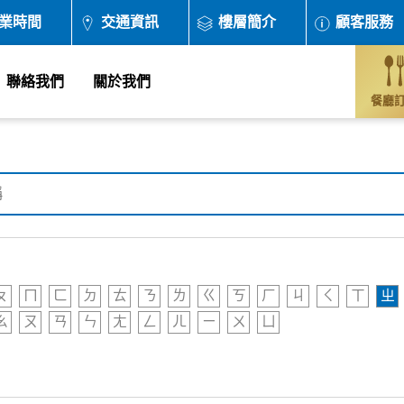
業時間
交通資訊
樓層簡介
顧客服務
聯絡我們
關於我們
餐廳
ㄆ
ㄇ
ㄈ
ㄉ
ㄊ
ㄋ
ㄌ
ㄍ
ㄎ
ㄏ
ㄐ
ㄑ
ㄒ
ㄓ
ㄠ
ㄡ
ㄢ
ㄣ
ㄤ
ㄥ
ㄦ
ㄧ
ㄨ
ㄩ