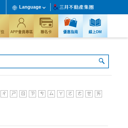
Language
訂位
APP會員專區
聯名卡
優惠指南
線上DM
ㄔ
ㄕ
ㄖ
ㄗ
ㄘ
ㄙ
ㄚ
ㄛ
ㄜ
ㄝ
ㄞ