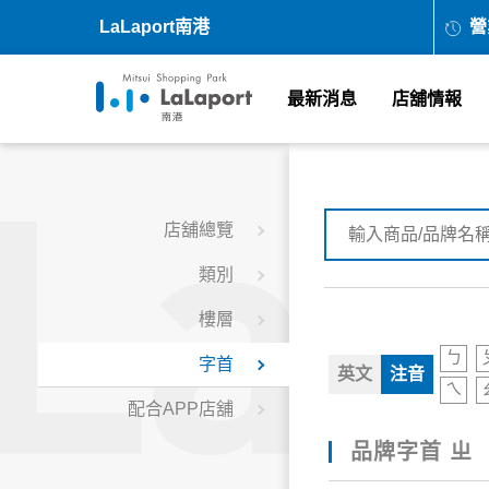
LaLaport南港
營
最新消息
店舖情報
店舖總覽
類別
樓層
ㄅ
字首
英文
注音
ㄟ
配合APP店舖
品牌字首 ㄓ