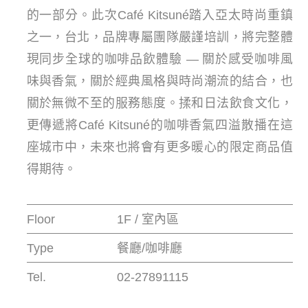
的一部分。此次Café Kitsuné踏入亞太時尚重鎮
之一，台北，品牌專屬團隊嚴謹培訓，將完整體
現同步全球的咖啡品飲體驗 — 關於感受咖啡風
味與香氣，關於經典風格與時尚潮流的結合，也
關於無微不至的服務態度。揉和日法飲食文化，
更傳遞將Café Kitsuné的咖啡香氣四溢散播在這
座城市中，未來也將會有更多暖心的限定商品值
得期待。
Floor
1F / 室內區
Type
餐廳/咖啡廳
Tel.
02-27891115