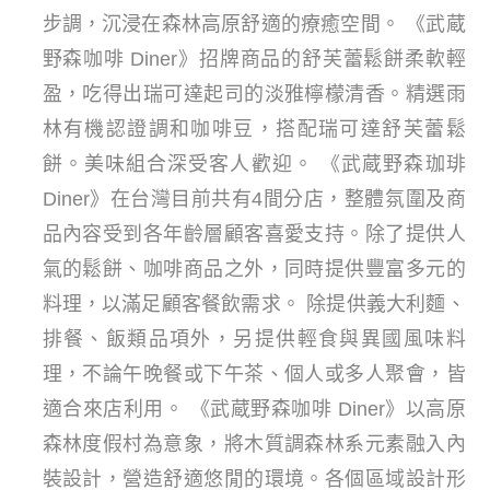
步調，沉浸在森林高原舒適的療癒空間。 《武蔵
野森咖啡 Diner》招牌商品的舒芙蕾鬆餅柔軟輕
盈，吃得出瑞可達起司的淡雅檸檬清香。精選雨
林有機認證調和咖啡豆，搭配瑞可達舒芙蕾鬆
餅。美味組合深受客人歡迎。 《武蔵野森珈琲
Diner》在台灣目前共有4間分店，整體氛圍及商
品內容受到各年齡層顧客喜愛支持。除了提供人
氣的鬆餅、咖啡商品之外，同時提供豐富多元的
料理，以滿足顧客餐飲需求。 除提供義大利麵、
排餐、飯類品項外，另提供輕食與異國風味料
理，不論午晚餐或下午茶、個人或多人聚會，皆
適合來店利用。 《武蔵野森咖啡 Diner》以高原
森林度假村為意象，將木質調森林系元素融入內
裝設計，營造舒適悠閒的環境。各個區域設計形