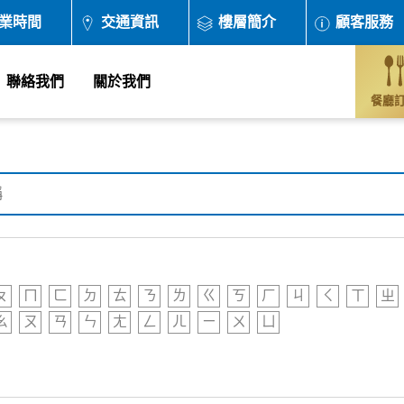
業時間
交通資訊
樓層簡介
顧客服務
聯絡我們
關於我們
餐廳
ㄆ
ㄇ
ㄈ
ㄉ
ㄊ
ㄋ
ㄌ
ㄍ
ㄎ
ㄏ
ㄐ
ㄑ
ㄒ
ㄓ
ㄠ
ㄡ
ㄢ
ㄣ
ㄤ
ㄥ
ㄦ
ㄧ
ㄨ
ㄩ