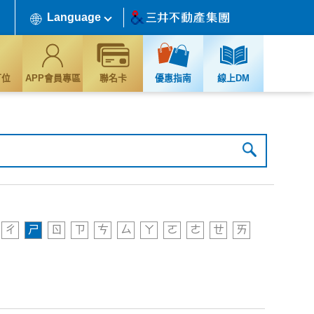
Language
訂位
APP會員專區
聯名卡
優惠指南
線上DM
ㄔ
ㄕ
ㄖ
ㄗ
ㄘ
ㄙ
ㄚ
ㄛ
ㄜ
ㄝ
ㄞ