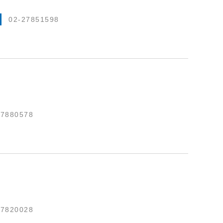
02-27851598
27880578
27820028