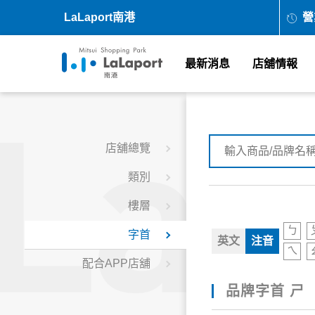
LaLaport南港
營
最新消息
店舖情報
店舖總覽
類別
樓層
ㄅ
字首
英文
注音
ㄟ
配合APP店舖
品牌字首 ㄕ