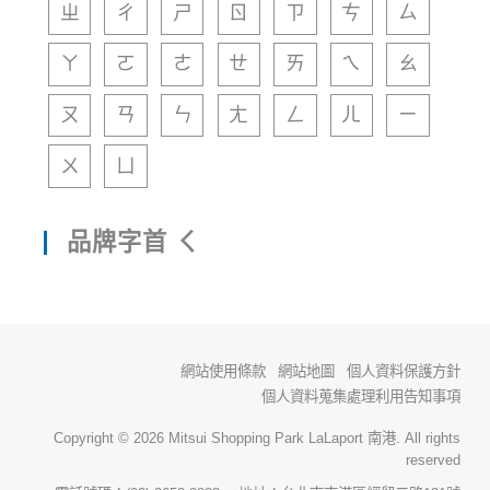
ㄓ
ㄔ
ㄕ
ㄖ
ㄗ
ㄘ
ㄙ
ㄚ
ㄛ
ㄜ
ㄝ
ㄞ
ㄟ
ㄠ
ㄡ
ㄢ
ㄣ
ㄤ
ㄥ
ㄦ
ㄧ
ㄨ
ㄩ
品牌字首 ㄑ
網站使用條款
網站地圖
個人資料保護方針
個人資料蒐集處理利用告知事項
Copyright © 2026 Mitsui Shopping Park LaLaport 南港. All rights
reserved