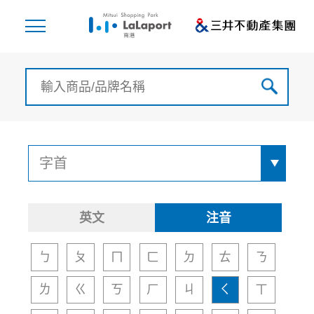
英文
注音
ㄅ
ㄆ
ㄇ
ㄈ
ㄉ
ㄊ
ㄋ
ㄌ
ㄍ
ㄎ
ㄏ
ㄐ
ㄑ
ㄒ