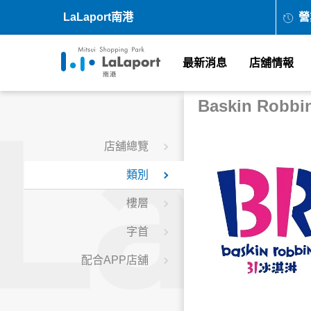
LaLaport南港
營
最新消息
店舖情報
Baskin Robb
店舖總覽
類別
樓層
字首
配合APP店舖