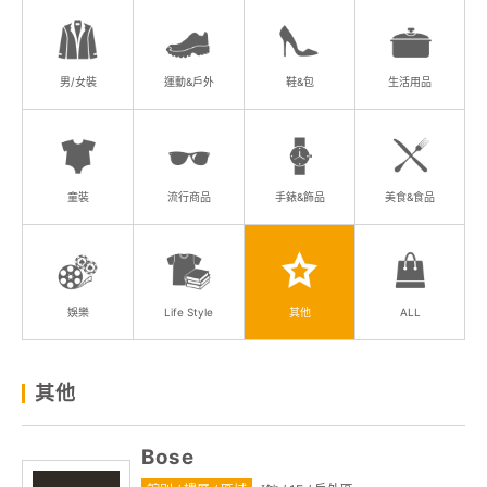
顧客服務
關於我們
男/女裝
運動&戶外
鞋&包
生活用品
APP會員專區
童裝
流行商品
手錶&飾品
美食&食品
娛樂
Life Style
其他
ALL
其他
Bose