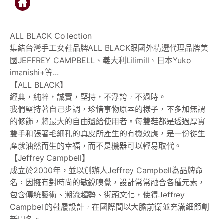
顧客服務
ALL BLACK Collection
關於我們
集結台灣手工女鞋品牌ALL BLACK跟國外精選代理品牌美
國JEFFREY CAMPBELL、義大利Lilimill、日本Yuko
APP會員專區
imanishi+等...
【ALL BLACK】
經典，純粹，誠實，堅持，不浮誇，不過時。
我們堅持著自己步調，珍惜事物原本的樣子，不多加無謂
的修飾，將最大的自由還給使用者。每雙鞋都是透過厚實
雙手和張著毛細孔的真皮所產生的有機效應，是一份從生
產就油然而生的幸福，而不是機器可以輕易取代。
【Jeffrey Campbell】
成立於2000年，並以創辦人Jeffrey Campbell為品牌命
名，因擁有對時尚的敏銳嗅覺，設計常常融合各種元素，
包含傳統藝術、潮流趨勢、街頭文化，使得Jeffrey
Campbell的鞋履設計，在國際間以大膽前衛並充滿細節創
新聞名。