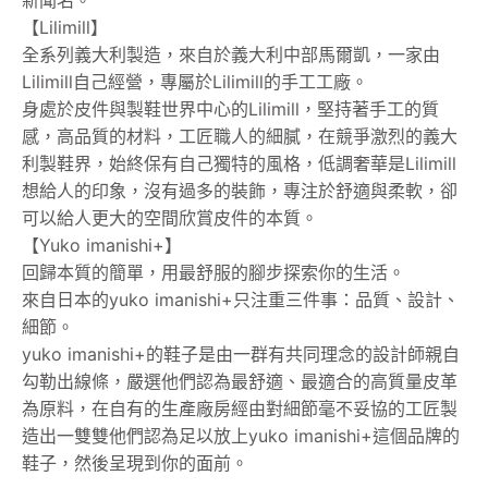
【Lilimill】
全系列義大利製造，來自於義大利中部馬爾凱，一家由
Lilimill自己經營，專屬於Lilimill的手工工廠。
身處於皮件與製鞋世界中心的Lilimill，堅持著手工的質
感，高品質的材料，工匠職人的細膩，在競爭激烈的義大
利製鞋界，始終保有自己獨特的風格，低調奢華是Lilimill
想給人的印象，沒有過多的裝飾，專注於舒適與柔軟，卻
可以給人更大的空間欣賞皮件的本質。
【Yuko imanishi+】
回歸本質的簡單，用最舒服的腳步探索你的生活。
來自日本的yuko imanishi+只注重三件事：品質、設計、
細節。
yuko imanishi+的鞋子是由一群有共同理念的設計師親自
勾勒出線條，嚴選他們認為最舒適、最適合的高質量皮革
為原料，在自有的生產廠房經由對細節毫不妥協的工匠製
造出一雙雙他們認為足以放上yuko imanishi+這個品牌的
鞋子，然後呈現到你的面前。