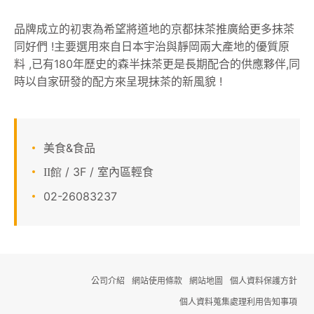
顧客服務
品牌成立的初衷為希望將道地的京都抹茶推廣給更多抹茶
同好們 !主要選用來自日本宇治與靜岡兩大產地的優質原
關於我們
料 ,已有180年歷史的森半抹茶更是長期配合的供應夥伴,同
時以自家研發的配方來呈現抹茶的新風貌 !
APP會員專區
美食&食品
/ 3F / 室內區輕食
II館
02-26083237
公司介紹
網站使用條款
網站地圖
個人資料保護方針
個人資料蒐集處理利用告知事項