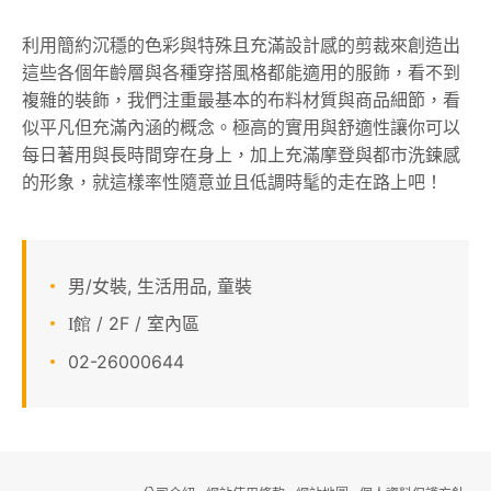
顧客服務
利用簡約沉穩的色彩與特殊且充滿設計感的剪裁來創造出
這些各個年齡層與各種穿搭風格都能適用的服飾，看不到
關於我們
複雜的裝飾，我們注重最基本的布料材質與商品細節，看
似平凡但充滿內涵的概念。極高的實用與舒適性讓你可以
APP會員專區
每日著用與長時間穿在身上，加上充滿摩登與都市洗鍊感
的形象，就這樣率性隨意並且低調時髦的走在路上吧！
男/女裝, 生活用品, 童裝
/ 2F / 室內區
I館
02-26000644