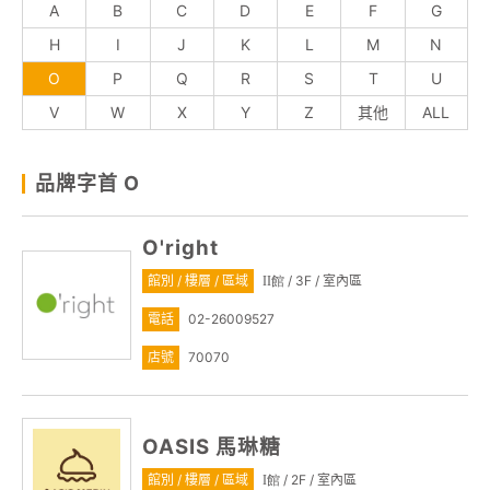
A
B
C
D
E
F
G
顧客服務
H
I
J
K
L
M
N
O
P
Q
R
S
T
U
關於我們
V
W
X
Y
Z
其他
ALL
APP會員專區
品牌字首 O
O'right
館別 / 樓層 / 區域
/ 3F / 室內區
II館
電話
02-26009527
店號
70070
OASIS 馬琳糖
館別 / 樓層 / 區域
/ 2F / 室內區
I館