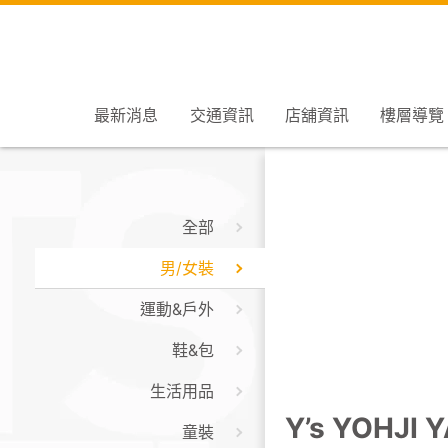
最新消息
交通資訊
店舖資訊
樓層導覽
全部
男/女裝
運動&戶外
鞋&包
生活用品
Y’s YOHJI
童裝