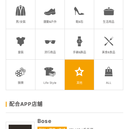
顧客服務
關於我們
男/女裝
運動&戶外
鞋&包
生活用品
APP會員專區
童裝
流行商品
手錶&飾品
美食&食品
娛樂
Life Style
其他
ALL
配合APP店舖
Bose