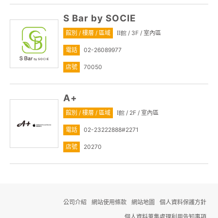
S Bar by SOCIE
館別 / 樓層 / 區域
/ 3F / 室內區
II館
電話
02-26089977
店號
70050
A+
館別 / 樓層 / 區域
/ 2F / 室內區
I館
電話
02-23222888#2271
店號
20270
公司介紹
網站使用條款
網站地圖
個人資料保護方針
個人資料蒐集處理利用告知事項