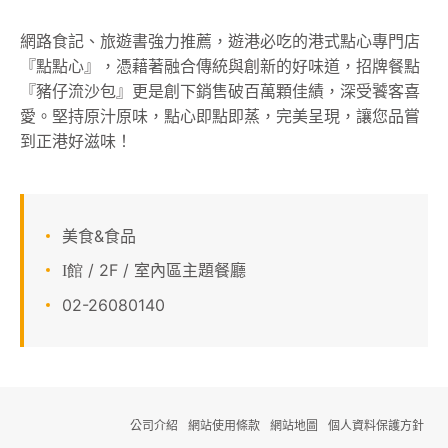
顧客服務
網路食記、旅遊書強力推薦，遊港必吃的港式點心專門店
『點點心』，憑藉著融合傳統與創新的好味道，招牌餐點
關於我們
『豬仔流沙包』更是創下銷售破百萬顆佳績，深受饕客喜
愛。堅持原汁原味，點心即點即蒸，完美呈現，讓您品嘗
APP會員專區
到正港好滋味！
美食&食品
/ 2F / 室內區主題餐廳
I館
02-26080140
公司介紹
網站使用條款
網站地圖
個人資料保護方針