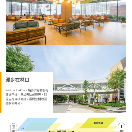
漫步在林口
Walk in Linkou，
館與
館間設有
I
II
連通空橋，無論天晴或與天，都
能自在穿梭兩館，展開悠閒地漫
遊購物時光。