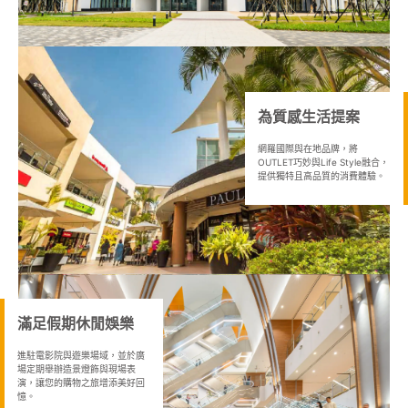
為質感生活提案
網羅國際與在地品牌，將
OUTLET巧妙與Life Style融合，
提供獨特且高品質的消費體驗。
滿足假期休閒娛樂
進駐電影院與遊樂場域，並於廣
場定期舉辦造景燈飾與現場表
演，讓您的購物之旅增添美好回
憶。