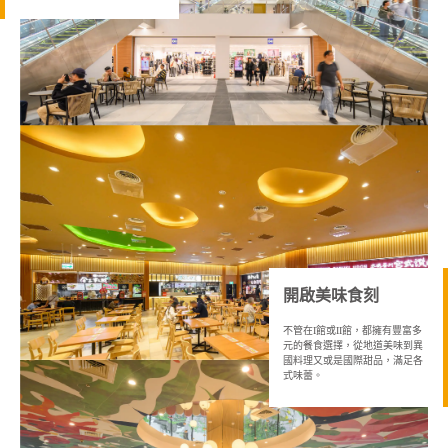
開啟美味食刻
不管在
館或
館，都擁有豐富多
I
II
元的餐食選擇，從地道美味到異
國料理又或是國際甜品，滿足各
式味蕾。