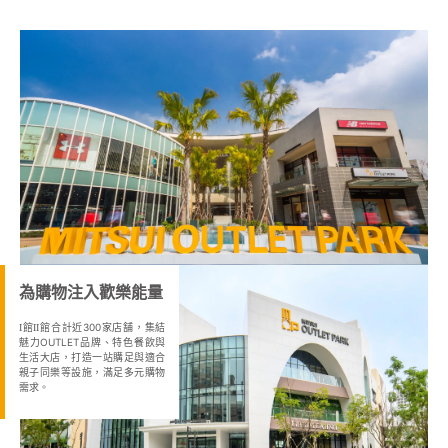
為購物注入歡樂能量
館
館合計近300家店舗，集結
I
II
魅力OUTLET品牌、特色餐飲與
生活大店，打造一站購足與適合
親子同樂等設施，滿足多元購物
需求。