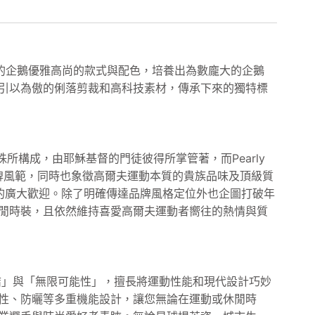
的企鵝優雅高尚的款式與配色，培養出為數龐大的企鵝
引以為傲的俐落剪裁和高科技素材，傳承下來的獨特標
所構成，由耶穌基督的門徒彼得所掌管著，而Pearly
品牌風範，同時也象徵高爾夫運動本質的貴族品味及頂級質
爾夫迷的廣大歡迎。除了明確傳達品牌風格定位外也企圖打破年
閒時裝，且依然維持喜愛高爾夫運動者嚮往的熱情與質
「連結」與「無限可能性」，擅長將運動性能和現代設計巧妙
性、防曬等多重機能設計，讓您無論在運動或休閒時