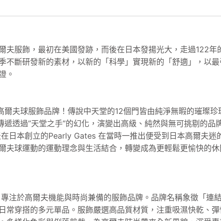
爾夫服飾，最初在美國發跡，而後在日本發揚光大，走過122年
季不斷研發新的素材，以新的「科學」實現新的「舒適」，以最
證。
高爾夫球服飾品牌！傳說中天堂的12個門皆由純淨無暇的璀璨珍珠
因此傳遞透過”天堂之手”的幻化，演變出高級、純然與無可挑剔的
天在日本創立的Pearly Gates 在當時一推出便受到日本高
爾夫球運動的運動理念與生活結合，轉變成為更輕鬆更愉快的休
來自日本，專注於高爾夫機能與時尚兼備的服飾品牌。品牌名稱象徵
日常穿搭的多元單品。服飾嚴選高品質材質，注重吸濕快乾、彈