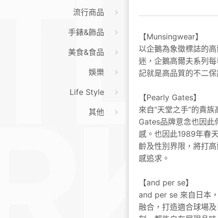
流行商品
手錶&飾品
【Munsingwear】
以企鵝為象徵標誌的高
美食&食品
迷，企鵝高爾夫系列每
娛樂
記就是高品質的不二保
⠀⠀
Life Style
【Pearly Gates】
來自”天堂之手”的貴族
其他
Gates品牌意念也
感。也因此1989年春
齡及性別界限，將打高
感追求。
【and per se】
and per se 
融合，打造適合球場及