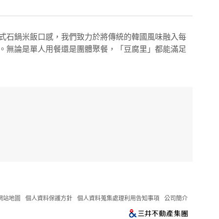
式⽯鍋⽶飯⼝感，我們致⼒於將傳統的韓國⾵味融⼊每
。無論是單⼈⽤餐還是團體聚餐，「⾖腐⾥」都能滿⾜
網站地圖
個人資料保護方針
個人資料蒐集處理利用告知事項
公司簡介