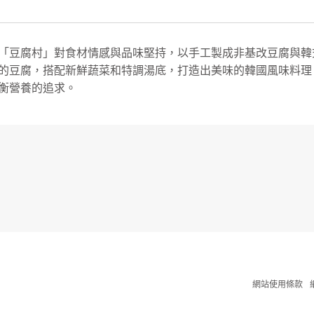
「⾖腐村」對⾷材情感與品味堅持，以⼿⼯製成⾮基改⾖腐與韓
的⾖腐，搭配新鮮蔬菜和特調湯底，打造出美味的韓國⾵味料理
衡營養的追求。
網站使用條款