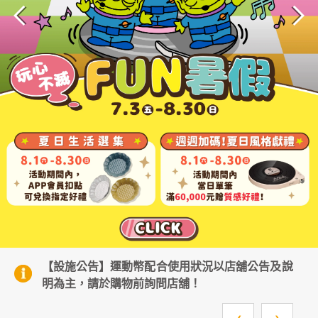
顧客服務
關於我們
APP會員專區
來源不明
【設施公告】運動幣配合使用狀況以店舖公告及說
【設
：02-
明為主，請於購物前詢問店舖！
之網
260