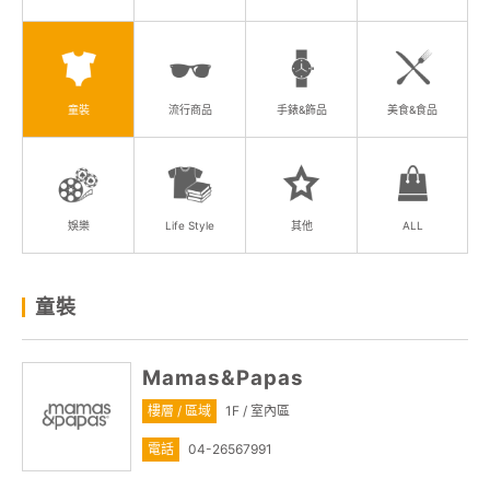
顧客服務
關於我們
童裝
流行商品
手錶&飾品
美食&食品
線上DM
APP會員專區
娛樂
Life Style
其他
ALL
童裝
Mamas&Papas
樓層 / 區域
1F / 室內區
電話
04-26567991