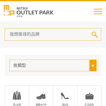
English
日本語
简中
繁中
依類型
最新消息
交通資訊
櫃位資訊
男/女裝
運動&戶外
鞋&包
生活用品