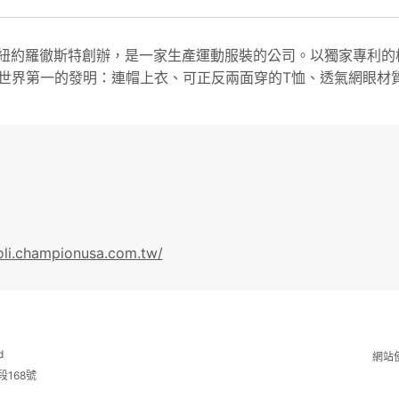
19年在紐約羅徹斯特創辦，是一家生產運動服裝的公司。以獨家專
世界第一的發明：連帽上衣、可正反兩面穿的T恤、透氣網眼材
oli.championusa.com.tw/
d
網站
段168號