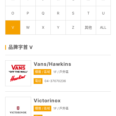
顧客服務
O
P
Q
R
S
T
U
關於我們
V
W
X
Y
Z
其他
ALL
線上DM
品牌字首 V
APP會員專區
Vans/Hawkins
樓層 / 區域
1F / 戶外區
電話
04-37070236
Victorinox
樓層 / 區域
1F / 戶外區