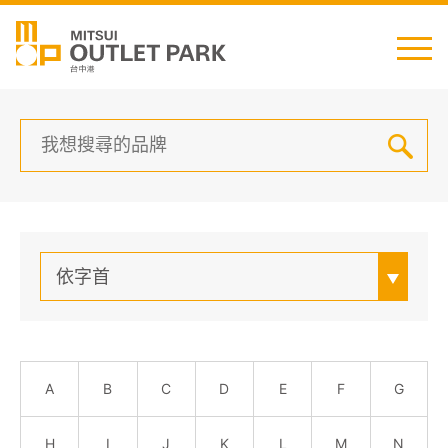
English
日本語
简中
繁中
依字首
最新消息
交通資訊
A
B
C
D
E
F
G
櫃位資訊
H
I
J
K
L
M
N