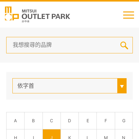
English
日本語
简中
繁中
依字首
最新消息
交通資訊
A
B
C
D
E
F
G
櫃位資訊
H
I
J
K
L
M
N