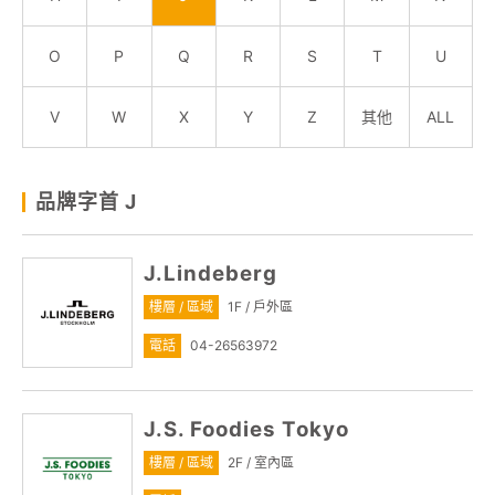
顧客服務
O
P
Q
R
S
T
U
關於我們
V
W
X
Y
Z
其他
ALL
線上DM
品牌字首 J
APP會員專區
J.Lindeberg
樓層 / 區域
1F / 戶外區
電話
04-26563972
J.S. Foodies Tokyo
樓層 / 區域
2F / 室內區