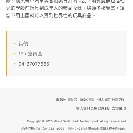
剛、風火輪小汽車等各類美日系的商品，消費旋群包括幼
兒的學齡前玩具到成年人的精品收藏。總類多樣豐富，讓
顧客服務
您不用出國就可以買到世界性的玩具商品。
關於我們
線上DM
其他
1F / 室內區
APP會員專區
04-37077665
網站使用條款
網站地圖
個人資料保護方針
個人資料蒐集處理利用告知事項
Copyright © 2026 Mitsui Outlet Park Taichungport. All rights reserved
設施代表號Tel：(04)2521-8999 地址：435台中市梧棲區臺灣大道十段168號