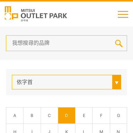
English
日本語
简中
繁中
依字首
最新消息
交通資訊
A
B
C
D
E
F
G
櫃位資訊
H
I
J
K
L
M
N