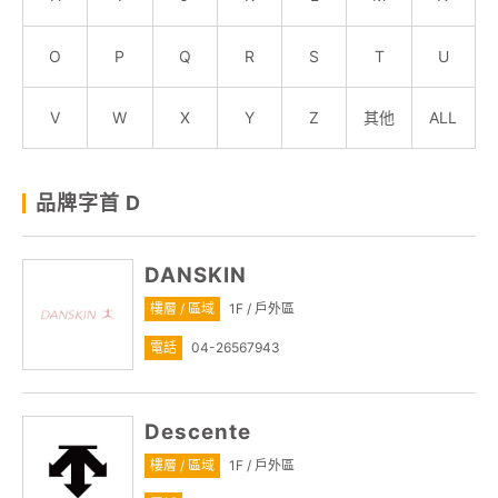
顧客服務
O
P
Q
R
S
T
U
關於我們
V
W
X
Y
Z
其他
ALL
線上DM
品牌字首 D
APP會員專區
DANSKIN
樓層 / 區域
1F / 戶外區
電話
04-26567943
Descente
樓層 / 區域
1F / 戶外區